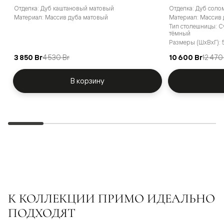
Отделка: Дуб каштановый матовый
Отделка: Дуб сол
Материал: Массив дуба матовый
Материал: Массив
Тип столешницы: 
тёмный
Размеры (ШxВxГ): 
3 850 Br
4 530 Br
10 600 Br
12 470
В корзину
К КОЛЛЕКЦИИ ПРИМО ИДЕАЛЬНО
ПОДХОДЯТ