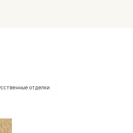
нный
сственные отделки
м
ые