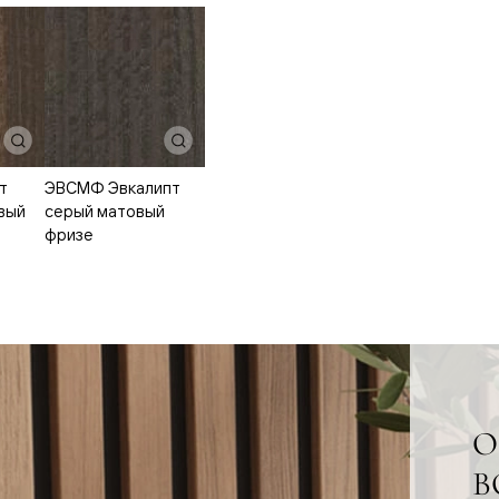
е
я
т
ЭВСМФ Эвкалипт
е
вый
серый матовый
ные
фризе
пон
ные
О
яющей
В