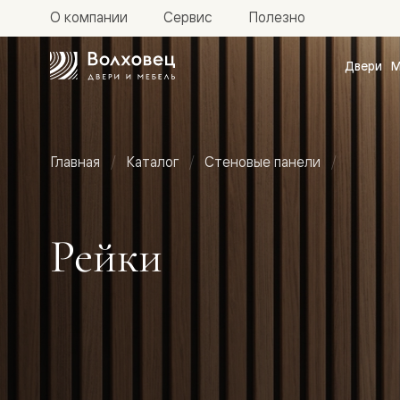
О компании
Сервис
Полезно
Двери
М
Межкомн
двери
Доступн
и практи
Фридом
Главная
Каталог
Стеновые панели
Центро
Галант
Нео
Планум
Секрето
Рейки
-
скрытые
двери
Фрезеро
двери
в
эмали
Прайм
Маскот
Эссе