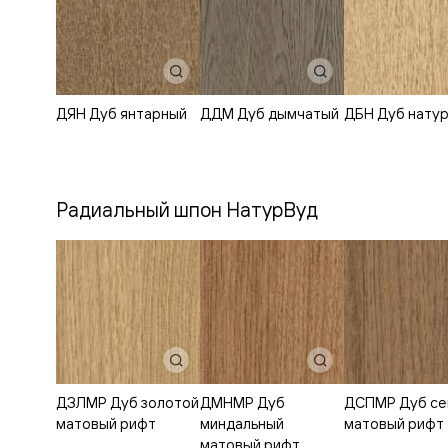
Планум
Цветные
Колор
Алюмини
Формато
Секрето
Алюмини
ДЯН Дуб янтарный
ДДМ Дуб дымчатый
ДБН Дуб нату
Мозаик
Поворот
двери
Скрытые
двери
Радиальный шпон НатурВуд
Дизайнер
шпон
Со
стеклом
Высокие
двери
В
гардеро
В
гостиную
Двери
ДЗЛМР Дуб золотой
ДМНМР Дуб
ДСПМР Дуб се
в
матовый рифт
миндальный
матовый рифт
тренде
матовый рифт