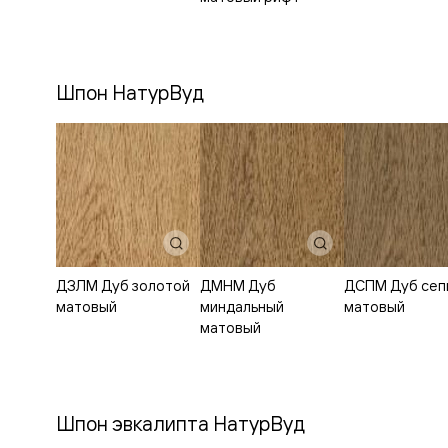
Стеклянн
перегоро
Белые
двери
Серые
Шпон НатурВуд
двери
Двери
антрацит
Оливков
цвет
Тёмные
древесн
Двери
RAL
Светлые
древесн
ДЗЛМ Дуб золотой
ДМНМ Дуб
ДСПМ Дуб сеп
Коричне
матовый
миндальный
матовый
двери
матовый
Двери
под
покраску
Двери
из
дуба
Шпон эвкалипта НатурВуд
и