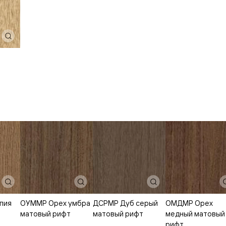
евые
евые
р
ные
ский
бную
пия
ОУММР Орех умбра
ДСРМР Дуб серый
ОМДМР Орех
матовый рифт
матовый рифт
медный матовый
рифт