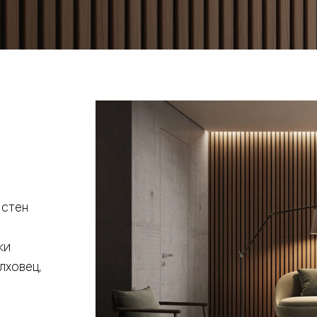
евая
 стен
ки
ские
лховец,
вание