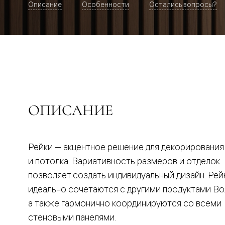
Описание
Особенности
Остались вопросы?
Рокка
Фрэйм
Альба
Дюна
Париж
Нео
Классик
Линия
Гладкие
и
скрытые
ОПИСАНИЕ
Планум
Про —
алюмини
кромка
Планум
Рейки — акцентное решение для декорирования
Секрето
и потолка. Вариативность размеров и отделок
-
скрытые
позволяет создать индивидуальный дизайн. Рей
двери
Дизайнер
идеально сочетаются с другими продуктами Во
Селект —
а также гармонично координируются со всеми
фрезеро
по
стеновыми панелями.
шпону