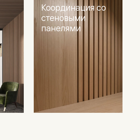
Координация со
стеновыми
панелями