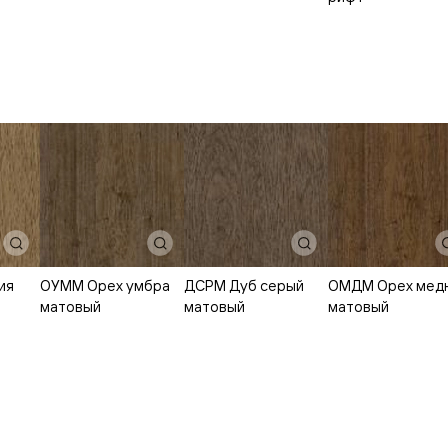
ые
дки
ый
ые
ые
ия
ОУММ Орех умбра
ДСРМ Дуб серый
ОМДМ Орех мед
вые
матовый
матовый
матовый