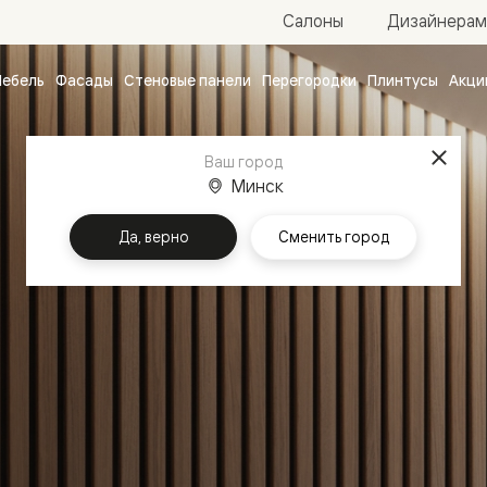
Салоны
Дизайнерам
ебель
Фасады
Стеновые панели
Перегородки
Плинтусы
Акци
атные
ые
Ваш город
чные
Минск
Да, верно
Сменить город
ванные