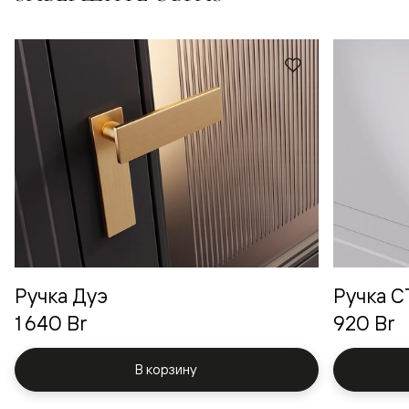
Ручка Дуэ
Ручка 
1 640 Br
920 Br
В корзину