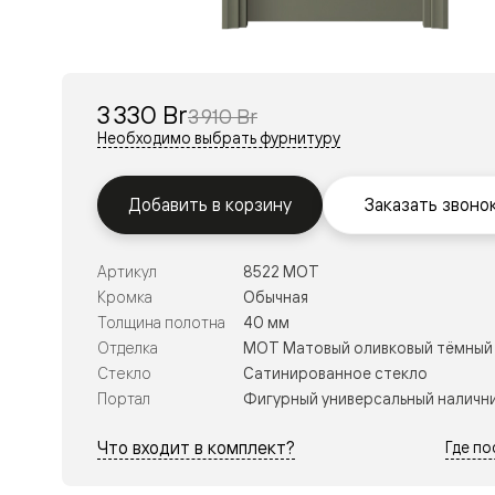
Перегор
Мозаик
Неокласс
Прайм
Фрэйм
3 330 Br
3 910 Br
Альба
Дюна
Необходимо выбрать фурнитуру
Рокка
Антик
Нео
Добавить в корзину
Заказать звоно
Париж
Центро
Шарм
Артикул
8522 МОТ
Нео
Классик
Кромка
Обычная
Галант
Толщина полотна
40 мм
Эго
Отделка
МОТ Матовый оливковый тёмный
Классика
Стекло
Сатинированное стекло
Маскот
Эссе
Портал
Фигурный универсальный наличн
Тоскана
Плано
Что входит в комплект?
Где п
Тоскана
Грильято