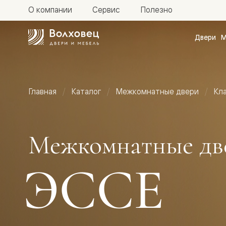
О компании
Сервис
Полезно
Двери
М
Межкомн
двери
Доступн
и практи
Фридом
Главная
Каталог
Межкомнатные двери
Кл
Центро
Галант
Нео
Планум
Секрето
Межкомнатные дв
-
скрытые
двери
ЭССЕ
Фрезеро
двери
в
эмали
Прайм
Маскот
Эссе