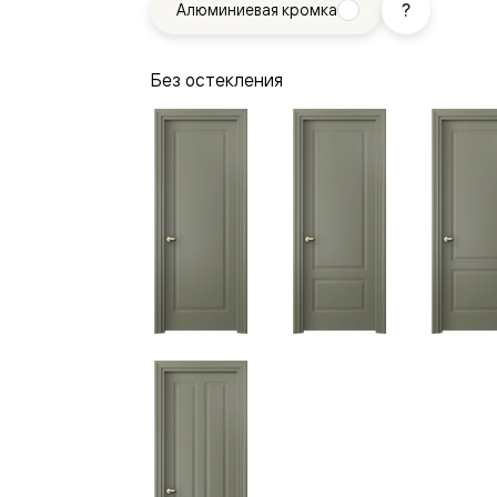
Алюминиевая кромка
—
е
ный
Без остекления
м —
я
одки