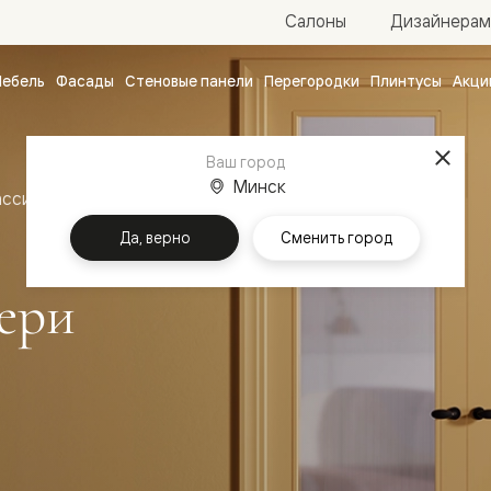
Салоны
Дизайнерам
ебель
Фасады
Стеновые панели
Перегородки
Плинтусы
Акци
атные
ые
Ваш город
чные
Минск
ассика
Межкомнатные двери Эссе
Да, верно
Сменить город
ери
ванные