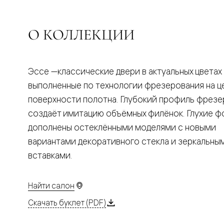
Планум
Цветные
Колор
Алюмини
О КОЛЛЕКЦИИ
Формато
Секрето
Алюмини
Мозаик
Эссе —классические двери в актуальных цветах
Поворот
двери
выполненные по технологии фрезерования на ц
Скрытые
поверхности полотна. Глубокий профиль фрезе
двери
Дизайнер
создаёт имитацию объёмных филёнок. Глухие 
шпон
дополнены остеклёнными моделями с новыми
Со
стеклом
вариантами декоративного стекла и зеркальны
Высокие
вставками.
двери
В
гардеро
В
Найти салон
гостиную
Двери
Скачать буклет (PDF)
в
тренде