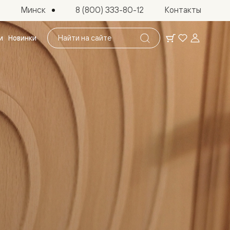
Минск
8 (800) 333-80-12
Контакты
Поиск
и
Новинки
по
сайту