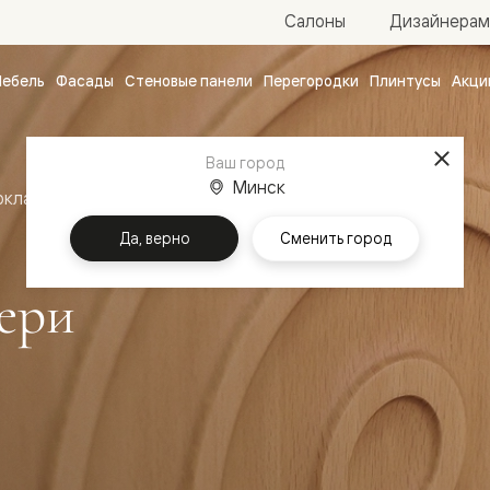
Салоны
Дизайнерам
ебель
Фасады
Стеновые панели
Перегородки
Плинтусы
Акци
атные
ые
Ваш город
чные
Минск
оклассика
Межкомнатные двери Шарм
Да, верно
Сменить город
ери
ванные