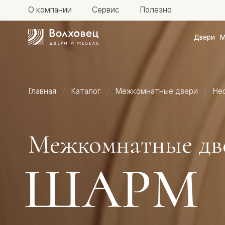
О компании
Сервис
Полезно
Двери
М
Межкомн
двери
Доступн
и практи
Фридом
Главная
Каталог
Межкомнатные двери
Не
Центро
Галант
Нео
Планум
Секрето
Межкомнатные дв
-
скрытые
двери
ШАРМ
Фрезеро
двери
в
эмали
Прайм
Маскот
Эссе