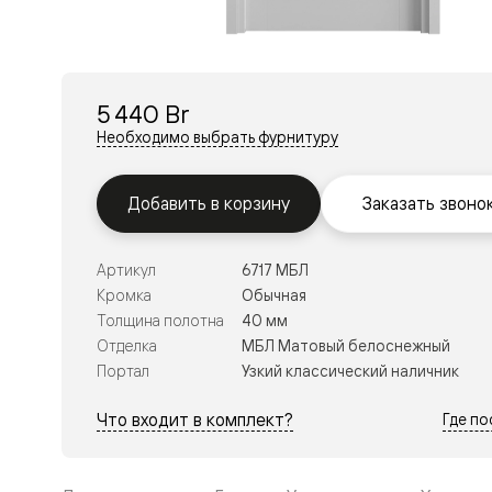
Перегор
Мозаик
Неокласс
Прайм
Фрэйм
5 440 Br
Альба
Дюна
Необходимо выбрать фурнитуру
Рокка
Антик
Нео
Добавить в корзину
Заказать звоно
Париж
Центро
Шарм
Артикул
6717 МБЛ
Нео
Классик
Кромка
Обычная
Галант
Толщина полотна
40 мм
Эго
Отделка
МБЛ Матовый белоснежный
Классика
Портал
Узкий классический наличник
Маскот
Эссе
Тоскана
Что входит в комплект?
Где п
Плано
Тоскана
Грильято