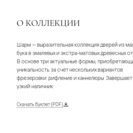
Планум
Цветные
Колор
Алюмини
О КОЛЛЕКЦИИ
Формато
Секрето
Алюмини
Мозаик
Поворот
Шарм — выразительная коллекция дверей из ма
двери
бука в эмалевых и экстра-матовых древесных от
Скрытые
двери
В основе три актуальные формы, приобретающ
Дизайнер
уникальность за счёт нескольких вариантов
шпон
Со
фрезеровки: рифление и каннелюры. Завершает
стеклом
узкий наличник.
Высокие
двери
В
гардеро
Скачать буклет (PDF)
В
гостиную
Двери
в
тренде