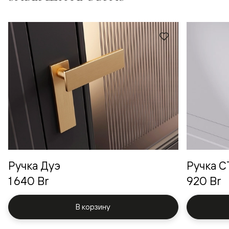
Ручка Дуэ
Ручка 
1 640 Br
920 Br
В корзину