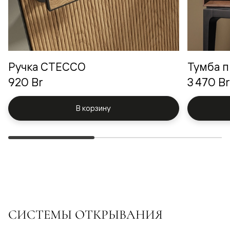
Ручка СТЕССО
Тумба п
920 Br
3 470 Br
В корзину
СИСТЕМЫ ОТКРЫВАНИЯ