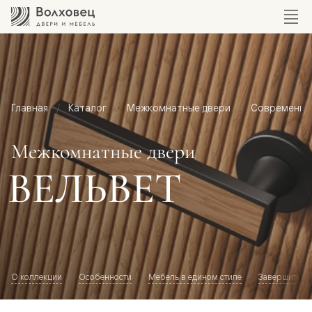
Главная
Каталог
Межкомнатные двери
Современный
Межкомнатные двери
ВЕЛЬВЕТ
О коллекции
Особенности
Мебель в едином стиле
Завершите о