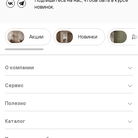
Подпишитесь на нас, чтобы быть в курсе
новинок.
Акции
Новинки
Дв
О компании
Сервис
Полезно
Каталог