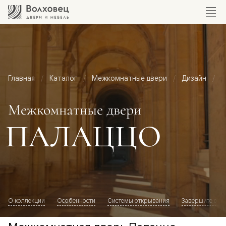
Главная
Каталог
Межкомнатные двери
Дизайн
М
Межкомнатные двери
ПАЛАЦЦО
О коллекции
Особенности
Системы открывания
Завершите обр