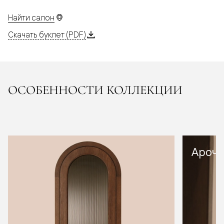
Найти салон
Скачать буклет (PDF)
ОСОБЕННОСТИ КОЛЛЕКЦИИ
Арочн