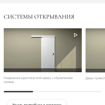
СИСТЕМЫ ОТКРЫВАНИЯ
Раздвижная одностворчатая дверь с обрамлением
Дверь прямог
проёма
Узнать подробнее о системах