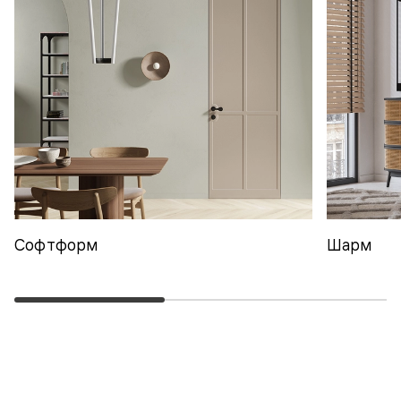
Софтформ
Шарм