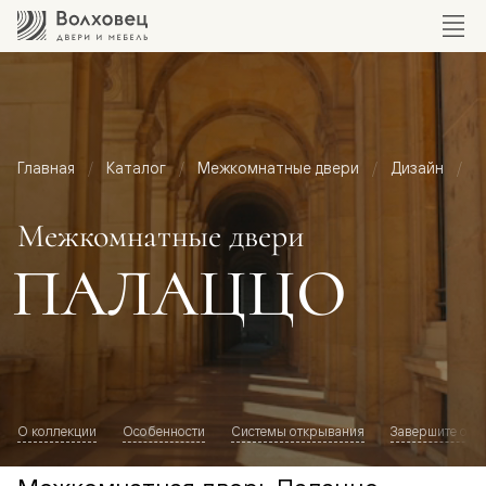
Главная
Каталог
Межкомнатные двери
Дизайн
М
Межкомнатные двери
ПАЛАЦЦО
О коллекции
Особенности
Системы открывания
Завершите обр