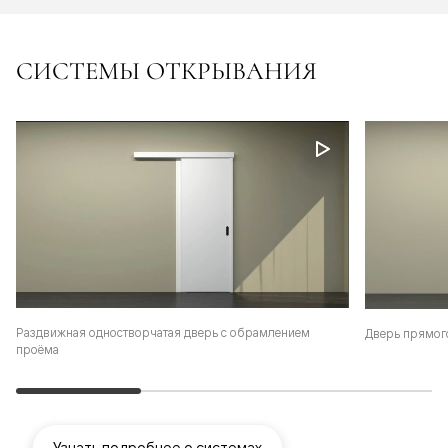
СИСТЕМЫ ОТКРЫВАНИЯ
Раздвижная одностворчатая дверь с обрамлением
Дверь прямог
проёма
Узнать подробнее о системах