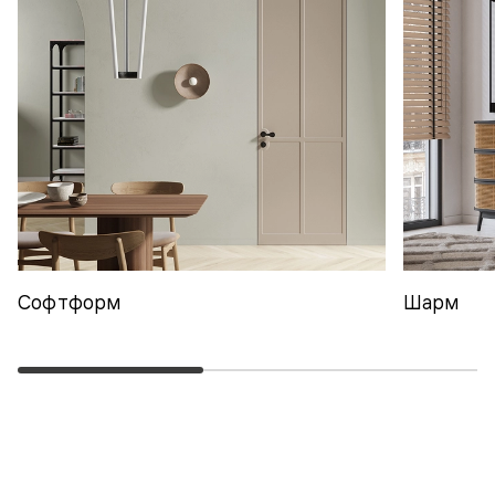
Софтформ
Шарм