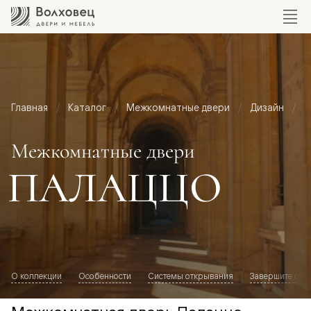
Главная
Каталог
Межкомнатные двери
Дизайн
М
Межкомнатные двери
ПАЛАЦЦО
О коллекции
Особенности
Системы открывания
Завершите обр