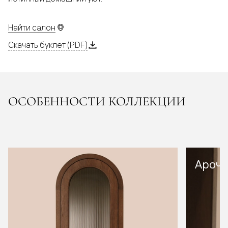
Найти салон
Скачать буклет (PDF)
ОСОБЕННОСТИ КОЛЛЕКЦИИ
Арочн