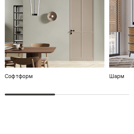
Софтформ
Шарм