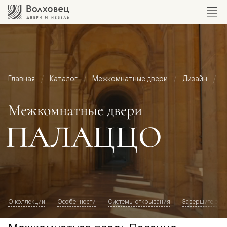
Главная
Каталог
Межкомнатные двери
Дизайн
М
Межкомнатные двери
ПАЛАЦЦО
О коллекции
Особенности
Системы открывания
Завершите обр