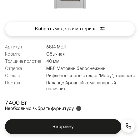
Выбрать модель и материал
Артикул
6814 МБЛ
Кромка
Обычная
Толщина полотна
40 мм
Отделка
МБЛ Матовый белоснежный
Стекло
Рифлёное серое стекло "Мору", триплекс
Портал
Палаццо Арочный компланарный
наличник
7 400 Br
Необходимо выбрать фурнитуру
i
В корзину