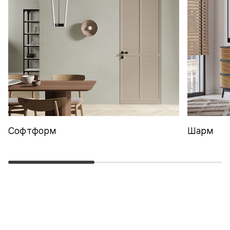
Софтформ
Шарм