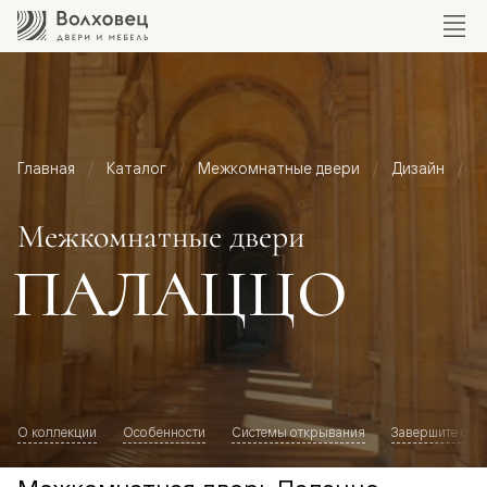
Главная
Каталог
Межкомнатные двери
Дизайн
М
Межкомнатные двери
ПАЛАЦЦО
О коллекции
Особенности
Системы открывания
Завершите обр