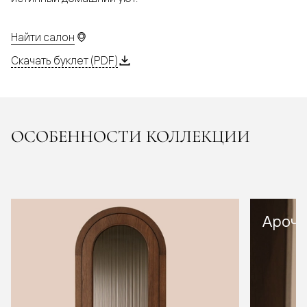
Найти салон
Скачать буклет (PDF)
ОСОБЕННОСТИ КОЛЛЕКЦИИ
Арочн