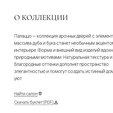
Планум
Цветные
Колор
Алюмини
О КОЛЛЕКЦИИ
Формато
Секрето
Алюмини
Мозаик
Палаццо — коллекция арочных дверей с элемен
Поворот
двери
массива дуба и бука станет необычным акценто
Скрытые
интерьере. Форма и внешний вид изделий вдох
двери
Дизайнер
природными мотивами. Натуральная текстура и
шпон
благородные оттенки дополнят пространство
Со
стеклом
элегантностью и помогут создать истинный д
Высокие
уют.
двери
В
гардеро
В
Найти салон
гостиную
Двери
Скачать буклет (PDF)
в
тренде