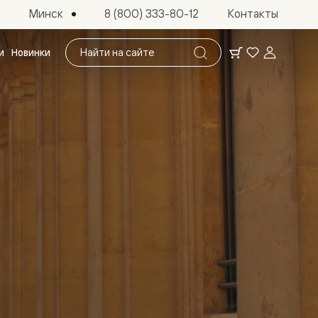
Минск
8 (800) 333-80-12
Контакты
Поиск
и
Новинки
по
сайту