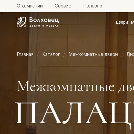
О компании
Сервис
Полезно
Двери
М
Межкомн
двери
Доступн
и практи
Фридом
Главная
Каталог
Межкомнатные двери
Ди
Центро
Галант
Нео
Планум
Секрето
Межкомнатные дв
-
скрытые
двери
ПАЛАЦ
Фрезеро
двери
в
эмали
Прайм
Маскот
Эссе