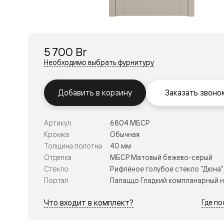
Перегор
Мозаик
Неокласс
Прайм
Фрэйм
5 700 Br
Альба
Дюна
Необходимо выбрать фурнитуру
Рокка
Антик
Нео
Добавить в корзину
Заказать звоно
Париж
Центро
Шарм
Артикул
6804 МБСР
Нео
Классик
Кромка
Обычная
Галант
Толщина полотна
40 мм
Эго
Отделка
МБСР Матовый бежево-серый
Классика
Стекло
Рифлёное голубое стекло "Дюна"
Маскот
Эссе
Портал
Палаццо Гладкий компланарный 
Тоскана
Плано
Что входит в комплект?
Где п
Тоскана
Грильято