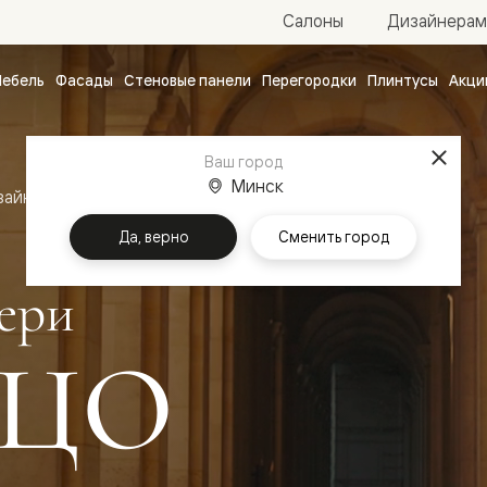
Салоны
Дизайнерам
ебель
Фасады
Стеновые панели
Перегородки
Плинтусы
Акци
атные
ые
Ваш город
чные
Минск
зайн
Межкомнатные двери Палаццо
Да, верно
Сменить город
ери
ЦО
ванные