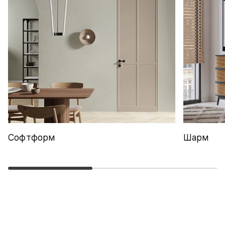
Софтформ
Шарм