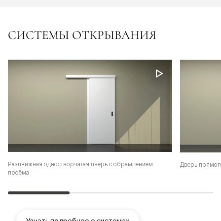
СИСТЕМЫ ОТКРЫВАНИЯ
Раздвижная одностворчатая дверь с обрамлением
Дверь прямог
проёма
Узнать подробнее о системах