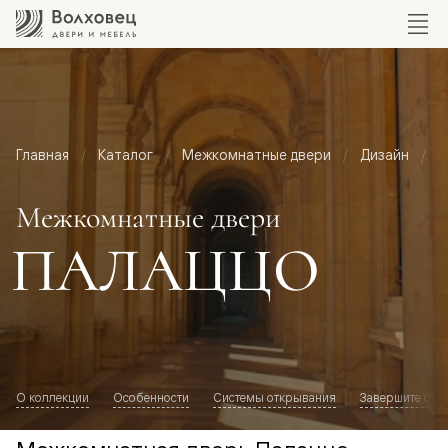
Главная
Каталог
Межкомнатные двери
Дизайн
М
Межкомнатные двери
ПАЛАЦЦО
О коллекции
Особенности
Системы открывания
Завершите обр