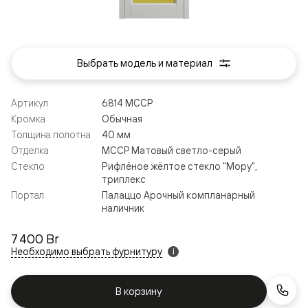
Выбрать модель и материал
Артикул
6814 МССР
Кромка
Обычная
Толщина полотна
40 мм
Отделка
МССР Матовый светло-серый
Стекло
Рифлёное жёлтое стекло "Мору",
триплекс
Портал
Палаццо Арочный компланарный
наличник
7 400 Br
Необходимо выбрать фурнитуру
i
В корзину