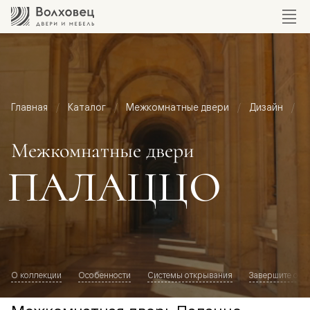
Главная
Каталог
Межкомнатные двери
Дизайн
М
Межкомнатные двери
ПАЛАЦЦО
О коллекции
Особенности
Системы открывания
Завершите обр