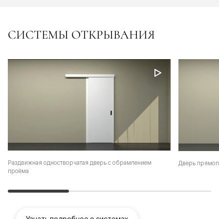
СИСТЕМЫ ОТКРЫВАНИЯ
Раздвижная одностворчатая дверь с обрамлением
Дверь прямог
проёма
Узнать подробнее о системах