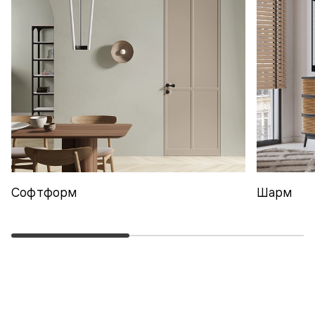
Софтформ
Шарм