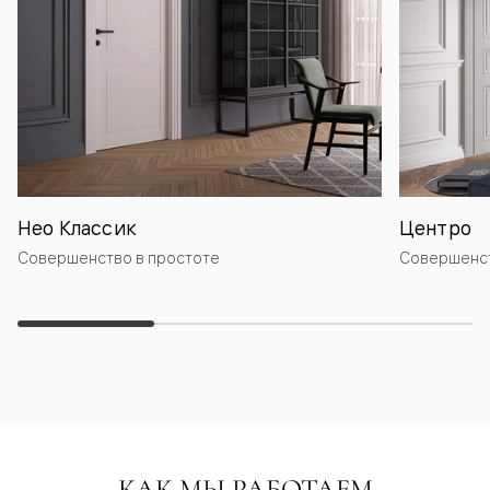
Нео Классик
Центро
Совершенство в простоте
Совершенст
КАК МЫ РАБОТАЕМ