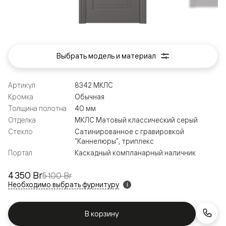
Выбрать модель и материал
Артикул
8342 МКЛС
Кромка
Обычная
Толщина полотна
40 мм
Отделка
МКЛС Матовый классический серый
Стекло
Сатинированное с гравировкой
"Каннелюры", триплекс
Портал
Каскадный компланарный наличник
4 350 Br
5 100 Br
Необходимо выбрать фурнитуру
i
В корзину