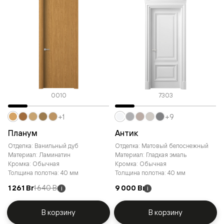
0010
7303
+1
+9
Планум
Антик
Отделка: Ванильный дуб
Отделка: Матовый белоснежный
Материал: Ламинатин
Материал: Гладкая эмаль
Кромка: Обычная
Кромка: Обычная
Толщина полотна: 40 мм
Толщина полотна: 40 мм
1 261 Br
1 640 Br
9 000 Br
i
i
В корзину
В корзину