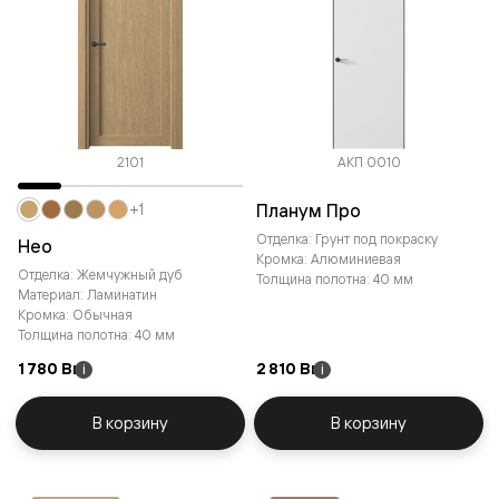
2101
АКП 0010
Планум Про
+1
Отделка: Грунт под покраску
Нео
Кромка: Алюминиевая
Отделка: Жемчужный дуб
Толщина полотна: 40 мм
Материал: Ламинатин
Кромка: Обычная
Толщина полотна: 40 мм
1 780 Br
2 810 Br
i
i
В корзину
В корзину