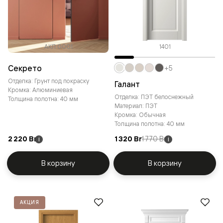
АКП 0001
1401
Секрето
+5
Отделка: Грунт под покраску
Галант
Кромка: Алюминиевая
Отделка: ПЭТ белоснежный
Толщина полотна: 40 мм
Материал: ПЭТ
Кромка: Обычная
Толщина полотна: 40 мм
2 220 Br
1 320 Br
1 770 Br
i
i
В корзину
В корзину
АКЦИЯ