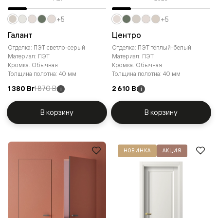
+5
+5
Галант
Центро
Отделка: ПЭТ светло-серый
Отделка: ПЭТ тёплый-белый
Материал: ПЭТ
Материал: ПЭТ
Кромка: Обычная
Кромка: Обычная
Толщина полотна: 40 мм
Толщина полотна: 40 мм
1 380 Br
1 870 Br
2 610 Br
i
i
В корзину
В корзину
НОВИНКА
АКЦИЯ