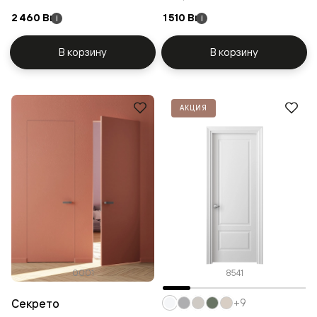
2 460 Br
1 510 Br
i
i
В корзину
В корзину
АКЦИЯ
0001
8541
Секрето
+9