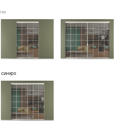
тая
 синхро