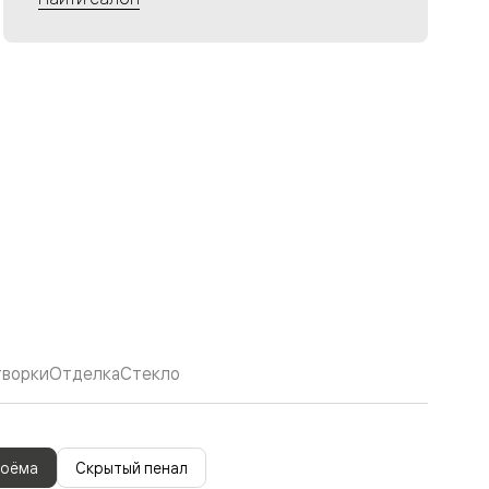
творки
Отделка
Стекло
роёма
Скрытый пенал