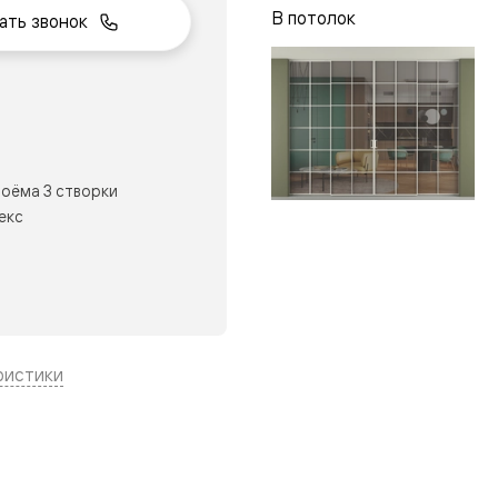
В потолок
ать звонок
нный
оёма 3 створки
екс
ристики
м
ые