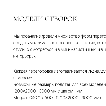
бука
Шпоновы
отделки
Имитация
МОДЕЛИ СТВОРОК
шпона
Из
алюмини
и
Мы проанализировали множество форм перего
стекла
Покрыты
создать максимально выверенные — такие, кот
эмалью
Однотон
стильно смотреться и в минималистичных, и в 
ПЭТ
интерьерах.
Мультиш
Раздвиж
двери
Вдоль
Каждая перегородка изготавливается индивиду
стены
замерам*.
В
пенал
Возможные размеры полотен для всех моделей
Со
1200×2000—3000 мм с шагом 1 мм
скрытой
направл
Модель 040.05: 600—1200×2000—3000 мм с ш
Арочные
двери