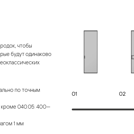
е
я
родок, чтобы
е
орые будут одинаково
ные
неоклассических
пон
ные
ально по точным
01
02
 кроме 040.05: 400—
яющей
агом 1 мм