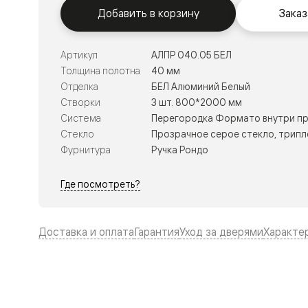
Тоскана
Добавить в корзину
Заказ
Литера
Тоскана
Ромбо
Тоскана
Артикул
АЛПР 040.05 БЕЛ
Элегантэ
Толщина полотна
40 мм
Лигнум
Отделка
БЕЛ Алюминий Белый
Совреме
стиль
Створки
3 шт. 800*2000 мм
Фридом
Система
Перегородка Формато внутри пр
Рифт
Стекло
Прозрачное серое стекло, трипл
Вельвет
Планум
Фурнитура
Ручка Рондо
Планум
Про
Где посмотреть?
Линия
Дизайн
Палаццо
Селект
Доставка и оплата
Гарантия
Уход за дверями
Характе
Софтфор
Зеркальн
Планум
Про
Скрытые
двери