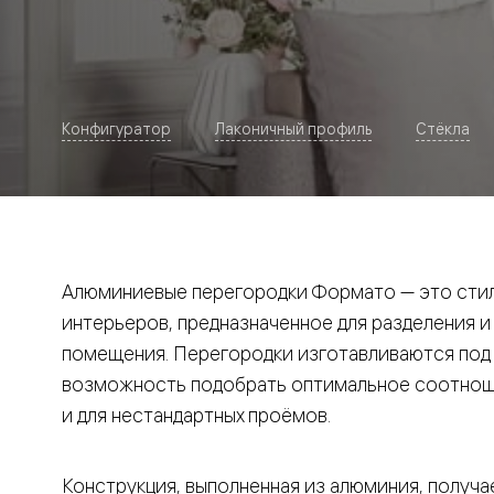
Рокка
Фрэйм
Альба
Дюна
Париж
Нео
Конфигуратор
Лаконичный профиль
Стёкла
Классик
Линия
Гладкие
и
скрытые
Планум
Про —
алюмини
Алюминиевые перегородки Формато — это стил
кромка
Планум
интерьеров, предназначенное для разделения и
Секрето
помещения. Перегородки изготавливаются под и
-
скрытые
возможность подобрать оптимальное соотноше
двери
Дизайнер
и для нестандартных проёмов.
Селект —
фрезеро
по
Конструкция, выполненная из алюминия, получае
шпону