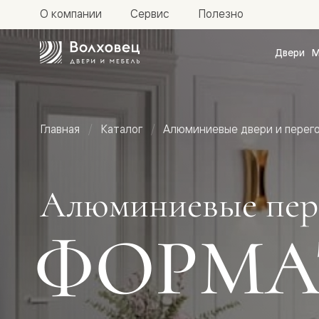
О компании
Сервис
Полезно
Двери
М
Межкомн
двери
Доступн
и практи
Фридом
Главная
Каталог
Алюминиевые двери и перег
Центро
Галант
Нео
Планум
Секрето
Алюминиевые пер
-
скрытые
двери
ФОРМА
Фрезеро
двери
в
эмали
Прайм
Маскот
Эссе