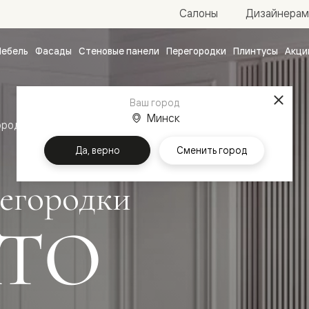
Салоны
Дизайнерам
ебель
Фасады
Стеновые панели
Перегородки
Плинтусы
Акци
атные
ые
Ваш город
чные
Минск
ородки
Да, верно
Сменить город
егородки
ТО
ванные