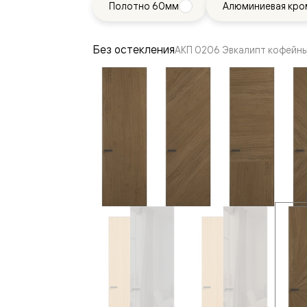
Полотно 60мм
Алюминиевая кро
—
е
ный
Без остекления
АКП 0206 Эвкалипт кофейн
м —
я
одки