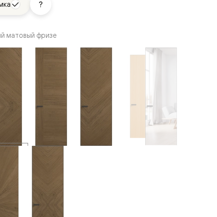
мка
ый матовый фризе