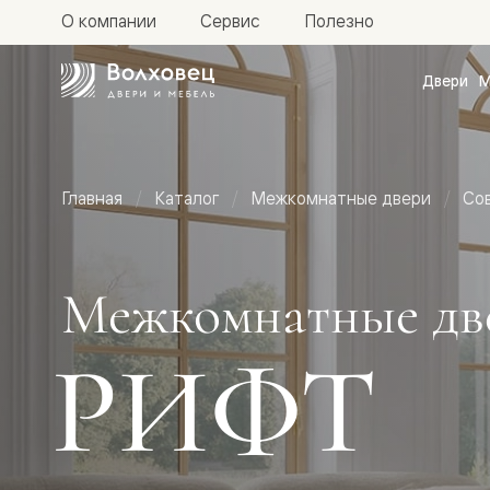
О компании
Сервис
Полезно
Двери
М
Межкомн
двери
Доступн
и практи
Фридом
Главная
Каталог
Межкомнатные двери
Со
Центро
Галант
Нео
Планум
Секрето
Межкомнатные дв
-
скрытые
двери
РИФТ
Фрезеро
двери
в
эмали
Прайм
Маскот
Эссе