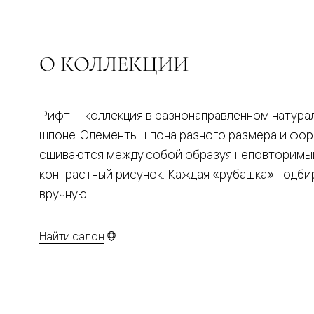
Планум
Цветные
Колор
Алюмини
Формато
О КОЛЛЕКЦИИ
Секрето
Алюмини
Мозаик
Поворот
Рифт — коллекция в разнонаправленном натура
двери
Скрытые
шпоне. Элементы шпона разного размера и фо
двери
сшиваются между собой образуя неповторимы
Дизайнер
шпон
контрастный рисунок. Каждая «рубашка» подби
Со
стеклом
вручную.
Высокие
двери
В
Найти салон
гардеро
В
гостиную
Двери
в
тренде