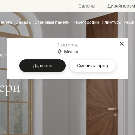
Салоны
Дизайнерам
ебель
Фасады
Стеновые панели
Перегородки
Плинтусы
Акци
атные
ые
Ваш город
чные
Минск
временный стиль
Межкомнатные двери Рифт
Да, верно
Сменить город
ери
ванные