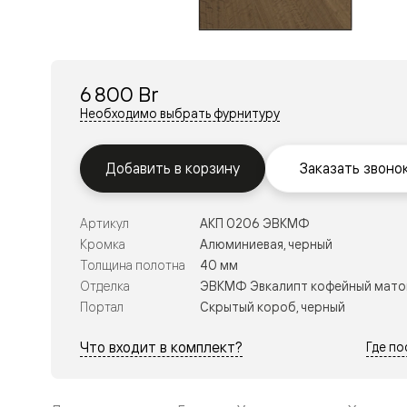
Перегор
Мозаик
Неокласс
Прайм
Фрэйм
6 800 Br
Альба
Дюна
Необходимо выбрать фурнитуру
Рокка
Антик
Нео
Добавить в корзину
Заказать звоно
Париж
Центро
Шарм
Артикул
АКП 0206 ЭВКМФ
Нео
Классик
Кромка
Алюминиевая, черный
Галант
Толщина полотна
40 мм
Эго
Отделка
ЭВКМФ Эвкалипт кофейный мато
Классика
Портал
Скрытый короб, черный
Маскот
Эссе
Тоскана
Что входит в комплект?
Где п
Плано
Тоскана
Грильято