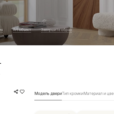
ия
Art объект
Завершите образ
т
евая
е
Модель двери
Тип кромки
Материал и цве
ские
вание