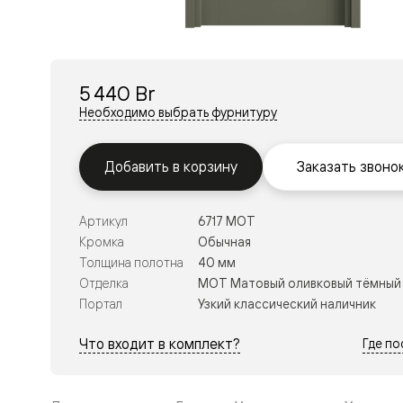
Перегор
Мозаик
Неокласс
Прайм
Фрэйм
5 440 Br
Альба
Дюна
Необходимо выбрать фурнитуру
Рокка
Антик
Нео
Добавить в корзину
Заказать звоно
Париж
Центро
Шарм
Артикул
6717 МОТ
Нео
Классик
Кромка
Обычная
Галант
Толщина полотна
40 мм
Эго
Отделка
МОТ Матовый оливковый тёмный
Классика
Портал
Узкий классический наличник
Маскот
Эссе
Тоскана
Что входит в комплект?
Где п
Плано
Тоскана
Грильято