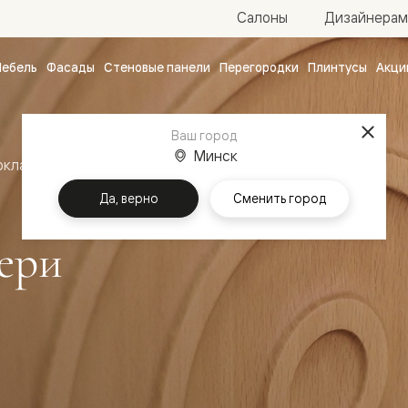
Салоны
Дизайнерам
ебель
Фасады
Стеновые панели
Перегородки
Плинтусы
Акци
атные
ые
Ваш город
чные
Минск
оклассика
Межкомнатные двери Шарм
Да, верно
Сменить город
ери
ванные