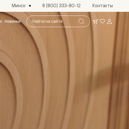
Минск
8 (800) 333-80-12
Контакты
Поиск
и
Новинки
по
сайту