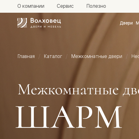
О компании
Сервис
Полезно
Двери
М
Межкомн
двери
Доступн
и практи
Фридом
Главная
Каталог
Межкомнатные двери
Не
Центро
Галант
Нео
Планум
Секрето
Межкомнатные дв
-
скрытые
двери
ШАРМ
Фрезеро
двери
в
эмали
Прайм
Маскот
Эссе