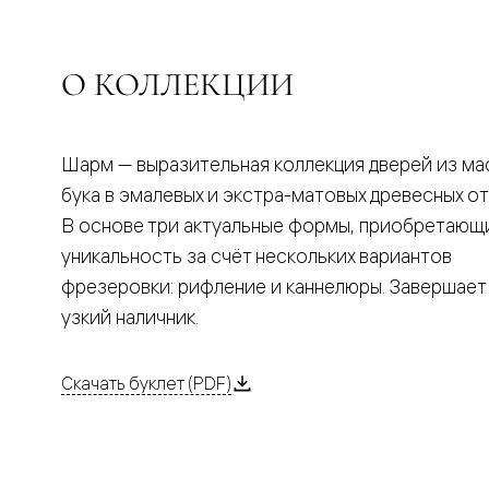
Планум
Цветные
Колор
Алюмини
О КОЛЛЕКЦИИ
Формато
Секрето
Алюмини
Мозаик
Поворот
Шарм — выразительная коллекция дверей из ма
двери
бука в эмалевых и экстра-матовых древесных от
Скрытые
двери
В основе три актуальные формы, приобретающ
Дизайнер
уникальность за счёт нескольких вариантов
шпон
Со
фрезеровки: рифление и каннелюры. Завершает
стеклом
узкий наличник.
Высокие
двери
В
гардеро
Скачать буклет (PDF)
В
гостиную
Двери
в
тренде