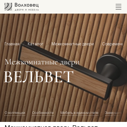
Главная
Каталог
Межкомнатные двери
Современный
Межкомнатные двери
ВЕЛЬВЕТ
О коллекции
Особенности
Мебель в едином стиле
Завершите о