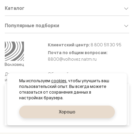
Каталог
Популярные подборки
Клиентский центр:
8 800 511 30 95
Почта по общим вопросам:
8800@volhovez.natm.ru
Двери
Обратный звонок
и интерьерные
Мы используем 
cookies
, чтобы улучшить ваш 
решения
пользовательский опыт. Вы всегда можете 
Ваш город
отказаться от сохранения данных в 
Минск
Сайт не является публичной офертой
Правовая информация
Да, верно
Хорошо
Сменить город
© 2026 Волховец