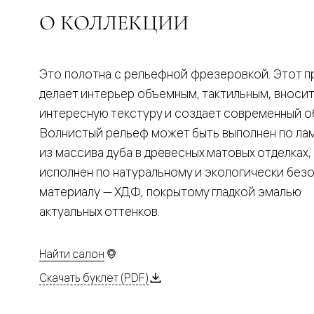
Планум
Цветные
О КОЛЛЕКЦИИ
Колор
Алюмини
Формато
Секрето
Это полотна с рельефной фрезеровкой. Этот 
Алюмини
Мозаик
делает интерьер объемным, тактильным, вносит
Поворот
интересную текстуру и создает современный о
двери
Скрытые
Волнистый рельеф может быть выполнен по ла
двери
из массива дуба в древесных матовых отделках,
Дизайнер
шпон
исполнен по натуральному и экологически без
Со
материалу — ХДФ, покрытому гладкой эмалью
стеклом
Высокие
актуальных оттенков.
двери
В
гардеро
Найти салон
В
гостиную
Скачать буклет (PDF)
Двери
в
тренде