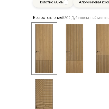
Полотно 60мм
Алюминиевая кро
—
е
ный
Без остекления
8202 Дуб пшеничный матов
м —
я
одки