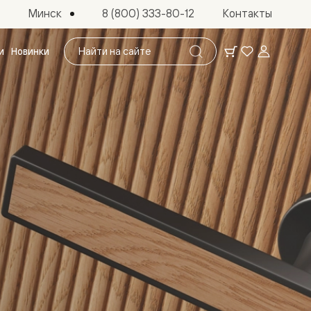
Минск
8 (800) 333-80-12
Контакты
Поиск
и
Новинки
по
сайту