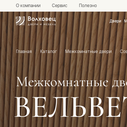
О компании
Сервис
Полезно
Двери
М
Межкомн
двери
Доступн
и практи
Фридом
Главная
Каталог
Межкомнатные двери
Со
Центро
Галант
Нео
Планум
Секрето
Межкомнатные дв
-
скрытые
двери
ВЕЛЬВЕ
Фрезеро
двери
в
эмали
Прайм
Маскот
Эссе