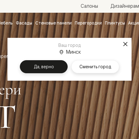
Салоны
Дизайнерам
ебель
Фасады
Стеновые панели
Перегородки
Плинтусы
Акци
атные
ые
Ваш город
чные
Минск
временный стиль
Межкомнатные двери Вельвет
Да, верно
Сменить город
ери
Т
ванные