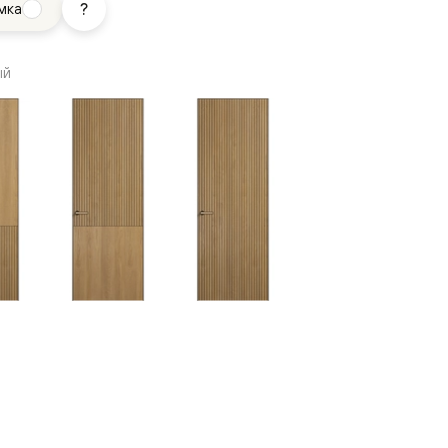
мка
ый