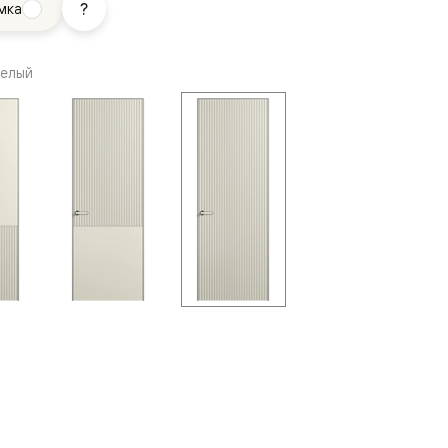
мка
белый