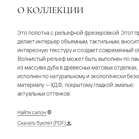
Планум
Цветные
О КОЛЛЕКЦИИ
Колор
Алюмини
Формато
Секрето
Это полотна с рельефной фрезеровкой. Этот 
Алюмини
Мозаик
делает интерьер объемным, тактильным, вносит
Поворот
интересную текстуру и создает современный о
двери
Скрытые
Волнистый рельеф может быть выполнен по ла
двери
из массива дуба в древесных матовых отделках,
Дизайнер
шпон
исполнен по натуральному и экологически без
Со
материалу — ХДФ, покрытому гладкой эмалью
стеклом
Высокие
актуальных оттенков.
двери
В
гардеро
Найти салон
В
гостиную
Скачать буклет (PDF)
Двери
в
тренде