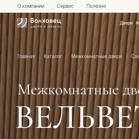
О компании
Сервис
Полезно
Двери
М
Межкомн
двери
Доступн
и практи
Фридом
Главная
Каталог
Межкомнатные двери
Со
Центро
Галант
Нео
Планум
Секрето
Межкомнатные дв
-
скрытые
двери
ВЕЛЬВЕ
Фрезеро
двери
в
эмали
Прайм
Маскот
Эссе