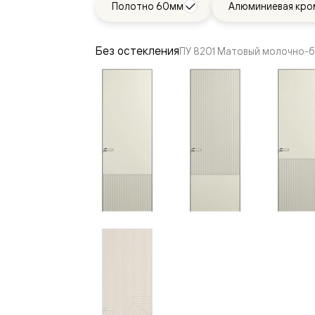
Полотно 60мм
Алюминиевая кро
—
е
ный
Без остекления
ПУ 8201 Матовый молочно-
м —
я
одки