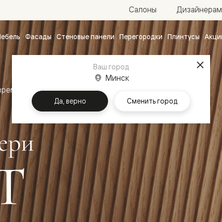
Салоны
Дизайнерам
ебель
Фасады
Стеновые панели
Перегородки
Плинтусы
Акци
атные
Ваш город
ые
чные
Минск
временный стиль
Межкомнатные двери Вельвет
Да, верно
Сменить город
ери
Т
ванные