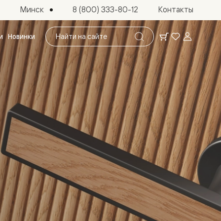
Минск
8 (800) 333-80-12
Контакты
Поиск
и
Новинки
по
сайту