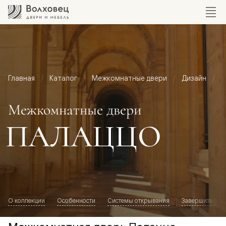
Главная
Каталог
Межкомнатные двери
Дизайн
М
Межкомнатные двери
ПАЛАЦЦО
О коллекции
Особенности
Системы открывания
Завершите обр