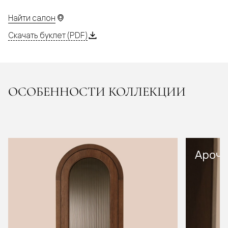
Найти салон
Скачать буклет (PDF)
ОСОБЕННОСТИ КОЛЛЕКЦИИ
Арочн