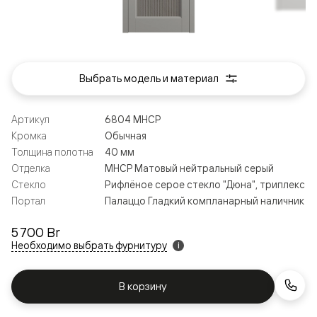
Выбрать модель и материал
Артикул
6804 МНСР
Кромка
Обычная
Толщина полотна
40 мм
Отделка
МНСР Матовый нейтральный серый
Стекло
Рифлёное серое стекло "Дюна", триплекс
Портал
Палаццо Гладкий компланарный наличник
5 700 Br
Необходимо выбрать фурнитуру
i
В корзину