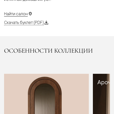
Найти салон
Скачать буклет (PDF)
ОСОБЕННОСТИ КОЛЛЕКЦИИ
Арочн