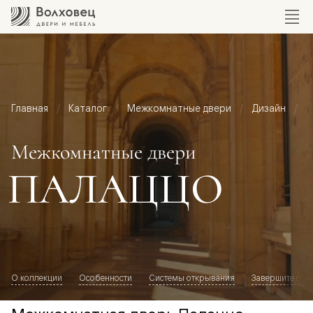
Главная
Каталог
Межкомнатные двери
Дизайн
М
Межкомнатные двери
ПАЛАЦЦО
О коллекции
Особенности
Системы открывания
Завершите обр