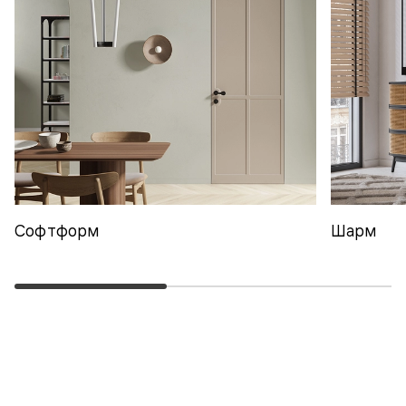
Софтформ
Шарм