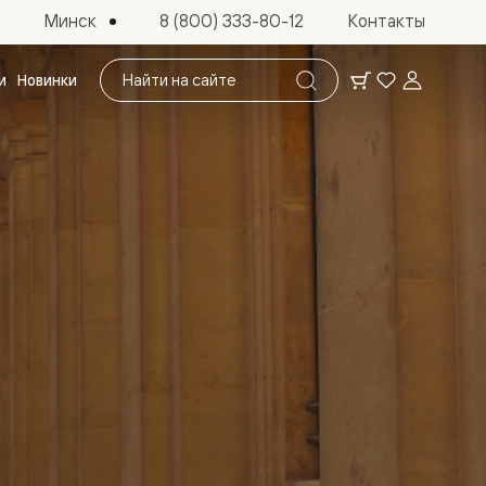
Минск
8 (800) 333-80-12
Контакты
Поиск
и
Новинки
по
сайту