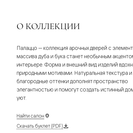
Планум
Цветные
Колор
Алюмини
Формато
О КОЛЛЕКЦИИ
Секрето
Алюмини
Мозаик
Поворот
Палаццо — коллекция арочных дверей с элемен
двери
Скрытые
массива дуба и бука станет необычным акценто
двери
интерьере. Форма и внешний вид изделий вдох
Дизайнер
шпон
природными мотивами. Натуральная текстура и
Со
благородные оттенки дополнят пространство
стеклом
Высокие
элегантностью и помогут создать истинный д
двери
уют.
В
гардеро
В
гостиную
Найти салон
Двери
в
Скачать буклет (PDF)
тренде