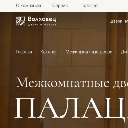
О компании
Сервис
Полезно
Двери
М
Межкомн
двери
Доступн
и практи
Фридом
Главная
Каталог
Межкомнатные двери
Ди
Центро
Галант
Нео
Планум
Секрето
Межкомнатные дв
-
скрытые
двери
ПАЛАЦ
Фрезеро
двери
в
эмали
Прайм
Маскот
Эссе