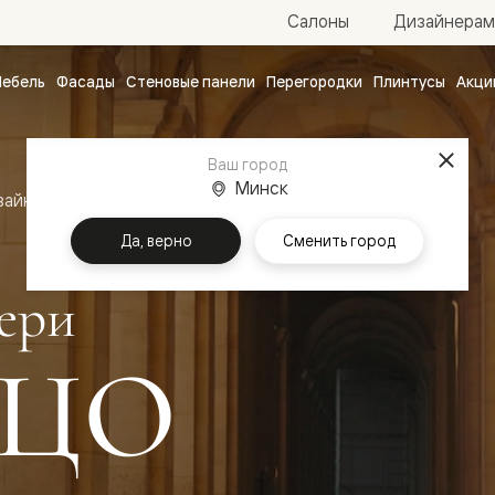
Салоны
Дизайнерам
ебель
Фасады
Стеновые панели
Перегородки
Плинтусы
Акци
атные
ые
Ваш город
чные
Минск
зайн
Межкомнатные двери Палаццо
Да, верно
Сменить город
ери
ЦО
ванные