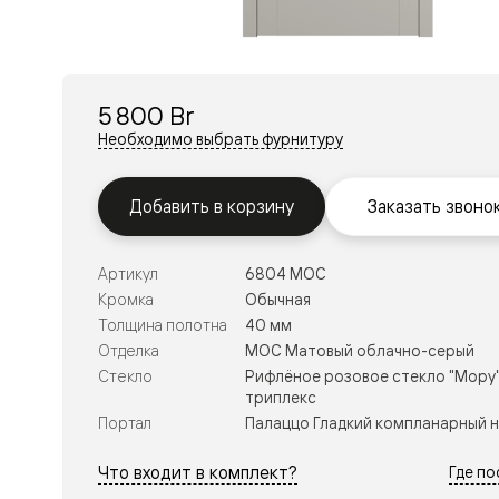
Перегор
Мозаик
Неокласс
Прайм
Фрэйм
5 800 Br
Альба
Дюна
Необходимо выбрать фурнитуру
Рокка
Антик
Нео
Добавить в корзину
Заказать звоно
Париж
Центро
Шарм
Артикул
6804 МОС
Нео
Классик
Кромка
Обычная
Галант
Толщина полотна
40 мм
Эго
Отделка
МОС Матовый облачно-серый
Классика
Стекло
Рифлёное розовое стекло "Мору"
Маскот
триплекс
Эссе
Тоскана
Портал
Палаццо Гладкий компланарный 
Плано
Тоскана
Что входит в комплект?
Где п
Грильято