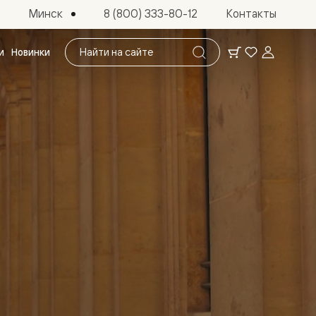
Минск
8 (800) 333-80-12
Контакты
Поиск
и
Новинки
по
сайту