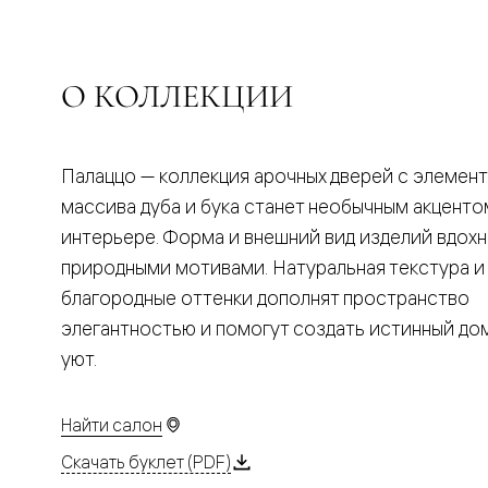
Планум
Цветные
Колор
Алюмини
Формато
О КОЛЛЕКЦИИ
Секрето
Алюмини
Мозаик
Поворот
Палаццо — коллекция арочных дверей с элемен
двери
Скрытые
массива дуба и бука станет необычным акценто
двери
интерьере. Форма и внешний вид изделий вдох
Дизайнер
шпон
природными мотивами. Натуральная текстура и
Со
благородные оттенки дополнят пространство
стеклом
Высокие
элегантностью и помогут создать истинный д
двери
уют.
В
гардеро
В
гостиную
Найти салон
Двери
в
Скачать буклет (PDF)
тренде