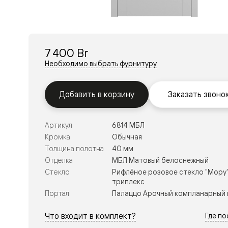
Перегор
Мозаик
Неокласс
Прайм
Фрэйм
7 400 Br
Альба
Дюна
Необходимо выбрать фурнитуру
Рокка
Антик
Нео
Добавить в корзину
Заказать звоно
Париж
Центро
Шарм
Артикул
6814 МБЛ
Нео
Классик
Кромка
Обычная
Галант
Толщина полотна
40 мм
Эго
Отделка
МБЛ Матовый белоснежный
Классика
Стекло
Рифлёное розовое стекло "Мору"
Маскот
триплекс
Эссе
Тоскана
Портал
Палаццо Арочный компланарный 
Плано
Тоскана
Что входит в комплект?
Где п
Грильято