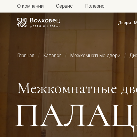
О компании
Сервис
Полезно
Двери
М
Межкомн
двери
Доступн
и практи
Фридом
Главная
Каталог
Межкомнатные двери
Ди
Центро
Галант
Нео
Планум
Секрето
Межкомнатные дв
-
скрытые
двери
ПАЛАЦ
Фрезеро
двери
в
эмали
Прайм
Маскот
Эссе