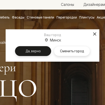
Салоны
Дизайнерам
ебель
Фасады
Стеновые панели
Перегородки
Плинтусы
Акци
атные
ые
Ваш город
чные
Минск
зайн
Межкомнатные двери Палаццо
Да, верно
Сменить город
ери
ЦО
ванные