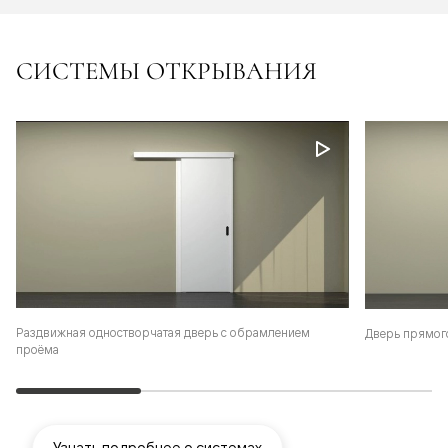
СИСТЕМЫ ОТКРЫВАНИЯ
Раздвижная одностворчатая дверь с обрамлением
Дверь прямог
проёма
Узнать подробнее о системах