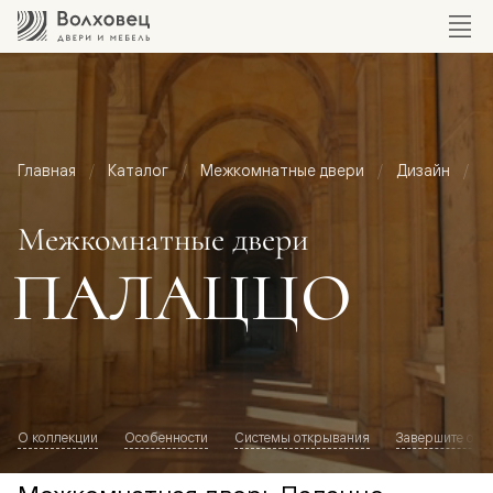
Главная
Каталог
Межкомнатные двери
Дизайн
М
Межкомнатные двери
ПАЛАЦЦО
О коллекции
Особенности
Системы открывания
Завершите обр