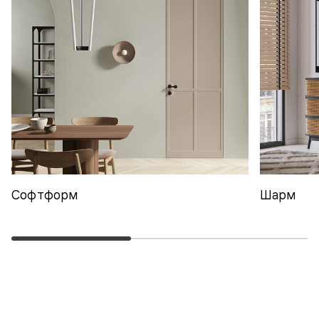
Софтформ
Шарм