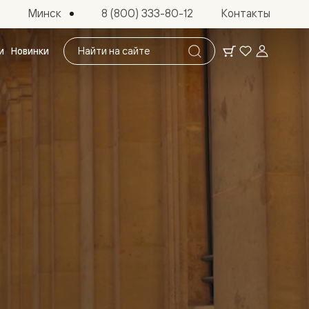
Минск
8 (800) 333-80-12
Контакты
Поиск
и
Новинки
по
сайту