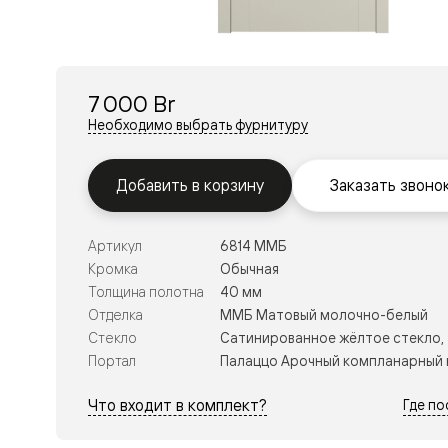
Перегор
Мозаик
Неокласс
Прайм
Фрэйм
7 000 Br
Альба
Дюна
Необходимо выбрать фурнитуру
Рокка
Антик
Нео
Добавить в корзину
Заказать звоно
Париж
Центро
Шарм
Артикул
6814 ММБ
Нео
Классик
Кромка
Обычная
Галант
Толщина полотна
40 мм
Эго
Отделка
ММБ Матовый молочно-белый
Классика
Стекло
Сатинированное жёлтое стекло,
Маскот
Эссе
Портал
Палаццо Арочный компланарный 
Тоскана
Плано
Что входит в комплект?
Где п
Тоскана
Грильято