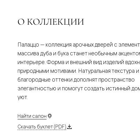
Планум
Цветные
Колор
Алюмини
О КОЛЛЕКЦИИ
Формато
Секрето
Алюмини
Мозаик
Палаццо — коллекция арочных дверей с элемен
Поворот
двери
массива дуба и бука станет необычным акценто
Скрытые
интерьере. Форма и внешний вид изделий вдох
двери
Дизайнер
природными мотивами. Натуральная текстура и
шпон
благородные оттенки дополнят пространство
Со
стеклом
элегантностью и помогут создать истинный д
Высокие
уют.
двери
В
гардеро
В
Найти салон
гостиную
Двери
Скачать буклет (PDF)
в
тренде