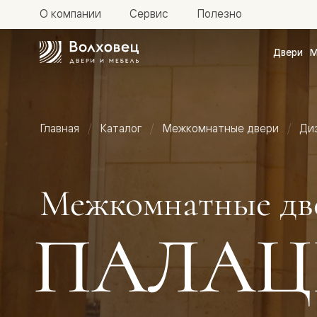
О компании
Сервис
Полезно
Двери
М
Межкомн
двери
Доступн
и практи
Фридом
Главная
Каталог
Межкомнатные двери
Ди
Центро
Галант
Нео
Планум
Секрето
Межкомнатные дв
-
скрытые
двери
ПАЛАЦ
Фрезеро
двери
в
эмали
Прайм
Маскот
Эссе