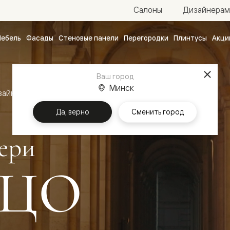
Салоны
Дизайнерам
ебель
Фасады
Стеновые панели
Перегородки
Плинтусы
Акци
атные
ые
Ваш город
чные
Минск
зайн
Межкомнатные двери Палаццо
Да, верно
Сменить город
ери
ЦО
ванные