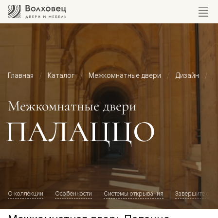
Главная
Каталог
Межкомнатные двери
Дизайн
М
Межкомнатные двери
ПАЛАЦЦО
О коллекции
Особенности
Системы открывания
Завершите обр