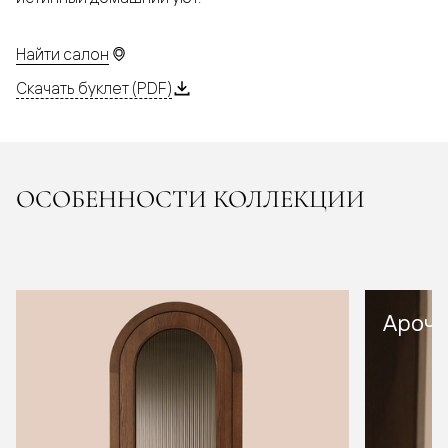
Найти салон
Скачать буклет (PDF)
ОСОБЕННОСТИ КОЛЛЕКЦИИ
Арочн