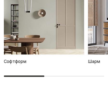
Софтформ
Шарм