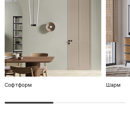
Софтформ
Шарм