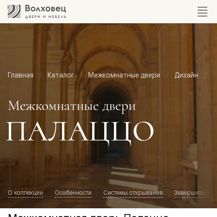
Главная
Каталог
Межкомнатные двери
Дизайн
М
Межкомнатные двери
ПАЛАЦЦО
О коллекции
Особенности
Системы открывания
Завершите обр