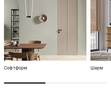
Софтформ
Шарм