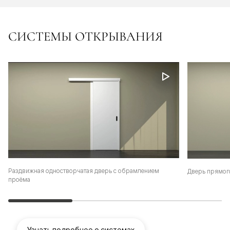
СИСТЕМЫ ОТКРЫВАНИЯ
Раздвижная одностворчатая дверь с обрамлением
Дверь прямог
проёма
Узнать подробнее о системах