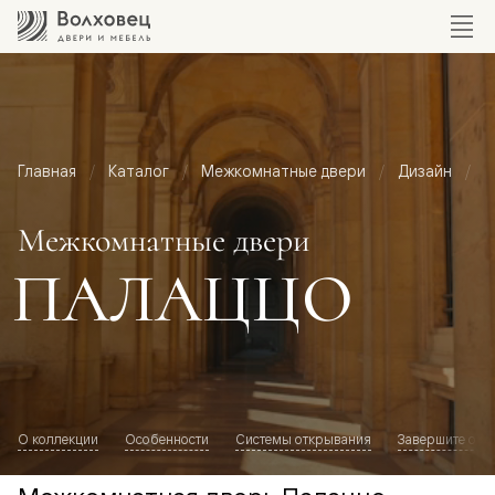
Главная
Каталог
Межкомнатные двери
Дизайн
М
Межкомнатные двери
ПАЛАЦЦО
О коллекции
Особенности
Системы открывания
Завершите обр