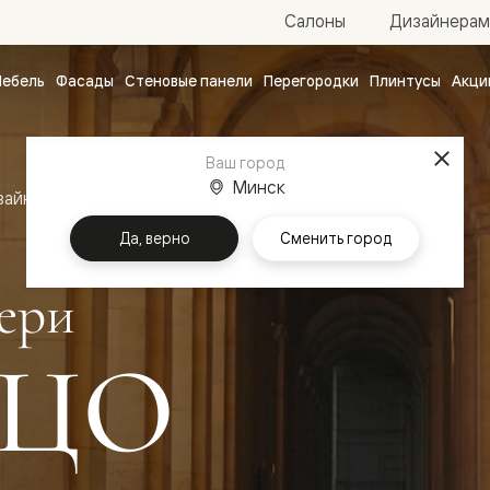
Салоны
Дизайнерам
ебель
Фасады
Стеновые панели
Перегородки
Плинтусы
Акци
атные
ые
Ваш город
чные
Минск
зайн
Межкомнатные двери Палаццо
Да, верно
Сменить город
ери
ЦО
ванные