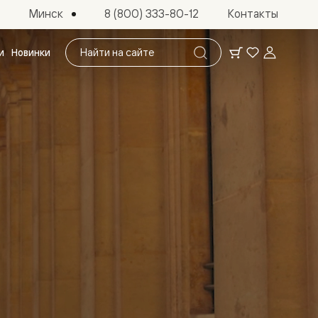
Минск
8 (800) 333-80-12
Контакты
Поиск
и
Новинки
по
сайту