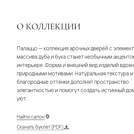
Планум
Цветные
Колор
Алюмини
Формато
О КОЛЛЕКЦИИ
Секрето
Алюмини
Мозаик
Поворот
Палаццо — коллекция арочных дверей с элемен
двери
Скрытые
массива дуба и бука станет необычным акценто
двери
интерьере. Форма и внешний вид изделий вдох
Дизайнер
шпон
природными мотивами. Натуральная текстура и
Со
благородные оттенки дополнят пространство
стеклом
Высокие
элегантностью и помогут создать истинный д
двери
уют.
В
гардеро
В
гостиную
Найти салон
Двери
в
Скачать буклет (PDF)
тренде