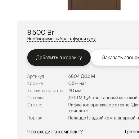
Перегор
Мозаик
Неокласс
Прайм
Фрэйм
8 500 Br
Альба
Дюна
Необходимо выбрать фурнитуру
Рокка
Антик
Нео
Добавить в корзину
Заказать звоно
Париж
Центро
Шарм
Артикул
6804 ДКШ.М
Нео
Классик
Кромка
Обычная
Галант
Толщина полотна
40 мм
Эго
Отделка
ДКШ.М Дуб каштановый матовый
Классика
Стекло
Рифлёное оранжевое стекло "Дюн
Маскот
триплекс
Эссе
Тоскана
Портал
Палаццо Гладкий компланарный 
Плано
Тоскана
Что входит в комплект?
Где п
Грильято