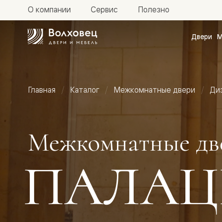
О компании
Сервис
Полезно
Двери
М
Межкомн
двери
Доступн
и практи
Фридом
Главная
Каталог
Межкомнатные двери
Ди
Центро
Галант
Нео
Планум
Секрето
Межкомнатные дв
-
скрытые
двери
ПАЛАЦ
Фрезеро
двери
в
эмали
Прайм
Маскот
Эссе