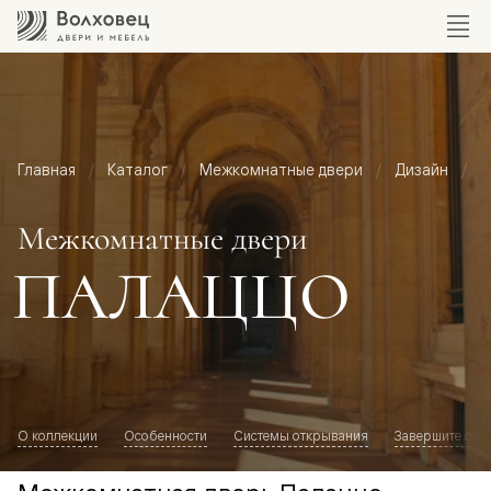
Главная
Каталог
Межкомнатные двери
Дизайн
М
Межкомнатные двери
ПАЛАЦЦО
О коллекции
Особенности
Системы открывания
Завершите обр