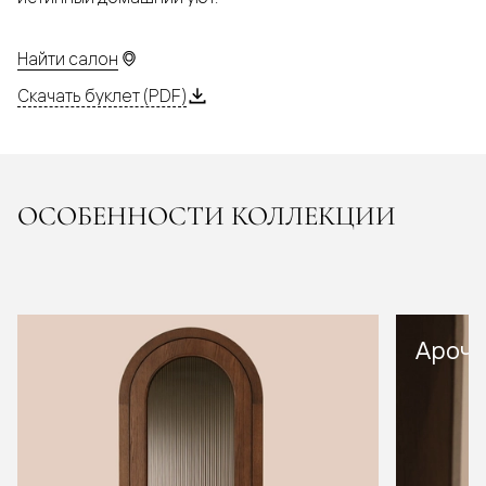
Найти салон
Скачать буклет (PDF)
ОСОБЕННОСТИ КОЛЛЕКЦИИ
Арочн