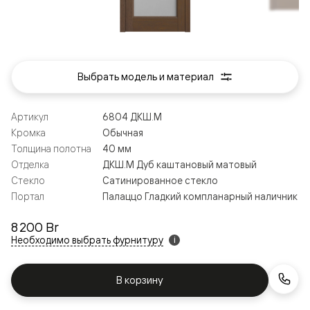
Выбрать модель и материал
Артикул
6804 ДКШ.М
Кромка
Обычная
Толщина полотна
40 мм
Отделка
ДКШ.М Дуб каштановый матовый
Стекло
Сатинированное стекло
Портал
Палаццо Гладкий компланарный наличник
8 200 Br
Необходимо выбрать фурнитуру
i
В корзину