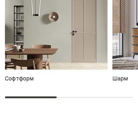
Софтформ
Шарм