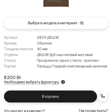
Выбрать модель и материал
Артикул
6804 ДКШ.М
Кромка
Обычная
Толщина полотна
40 мм
Отделка
ДКШ.М Дуб каштановый матовый
Стекло
Прозрачное серое стекло, триплекс
Портал
Палаццо Гладкий компланарный наличник
8 200 Br
Необходимо выбрать фурнитуру
i
В корзину
Где посмотреть?
Что входит в комплект?