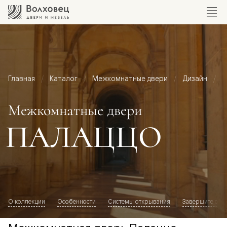
Главная
Каталог
Межкомнатные двери
Дизайн
М
Межкомнатные двери
ПАЛАЦЦО
О коллекции
Особенности
Системы открывания
Завершите обр