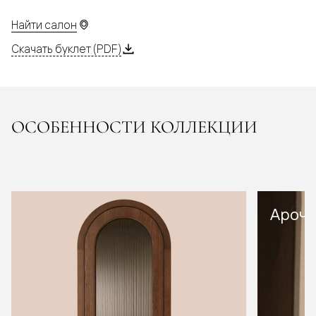
Найти салон
Скачать буклет (PDF)
ОСОБЕННОСТИ КОЛЛЕКЦИИ
Арочн