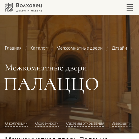
Главная
Каталог
Межкомнатные двери
Дизайн
М
Межкомнатные двери
ПАЛАЦЦО
О коллекции
Особенности
Системы открывания
Завершите обр