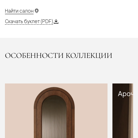
Найти салон
Скачать буклет (PDF)
ОСОБЕННОСТИ КОЛЛЕКЦИИ
Арочн