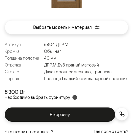
Выбрать модель и материал
Артикул
6804 ДПР.М
Кромка
Обычная
Толщина полотна
40 мм
Отделка
ДПР.М Дуб пряный матовый
Стекло
Двустороннее зеркало, триплекс
Портал
Палаццо Гладкий компланарный наличник
8 300 Br
Необходимо выбрать фурнитуру
i
В корзину
Где посмотреть?
Что входит в комплект?