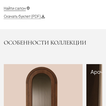
Найти салон
Скачать буклет (PDF)
ОСОБЕННОСТИ КОЛЛЕКЦИИ
Арочн