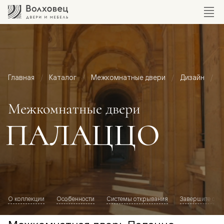
Главная
Каталог
Межкомнатные двери
Дизайн
М
Межкомнатные двери
ПАЛАЦЦО
О коллекции
Особенности
Системы открывания
Завершите обр