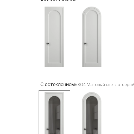
—
е
ный
м —
С остеклением
6804 Матовый светло-серый 
я
одки