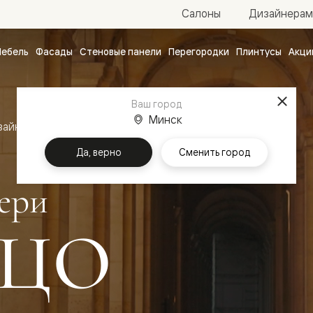
Салоны
Дизайнерам
ебель
Фасады
Стеновые панели
Перегородки
Плинтусы
Акци
атные
ые
Ваш город
чные
Минск
зайн
Межкомнатные двери Палаццо
Да, верно
Сменить город
ери
ЦО
ванные