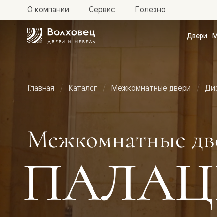
О компании
Сервис
Полезно
Двери
М
Межкомн
двери
Доступн
и практи
Фридом
Главная
Каталог
Межкомнатные двери
Ди
Центро
Галант
Нео
Планум
Секрето
Межкомнатные дв
-
скрытые
двери
ПАЛАЦ
Фрезеро
двери
в
эмали
Прайм
Маскот
Эссе