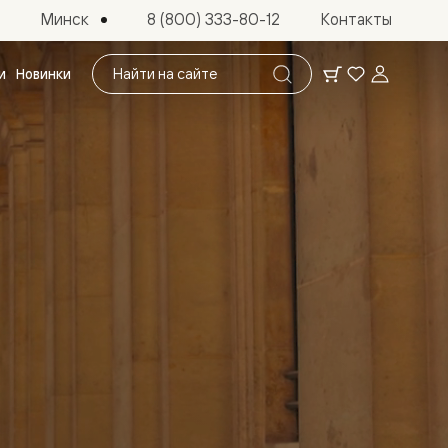
Минск
8 (800) 333-80-12
Контакты
Поиск
и
Новинки
по
сайту