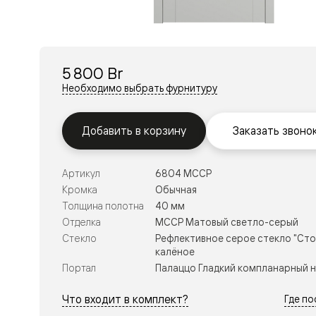
Перегор
Мозаик
Неокласс
Прайм
Фрэйм
5 800 Br
Альба
Дюна
Необходимо выбрать фурнитуру
Рокка
Антик
Нео
Добавить в корзину
Заказать звоно
Париж
Центро
Шарм
Артикул
6804 МССР
Нео
Классик
Кромка
Обычная
Галант
Толщина полотна
40 мм
Эго
Отделка
МССР Матовый светло-серый
Классика
Стекло
Рефлективное серое стекло "Сто
Маскот
калёное
Эссе
Тоскана
Портал
Палаццо Гладкий компланарный 
Плано
Тоскана
Что входит в комплект?
Где п
Грильято