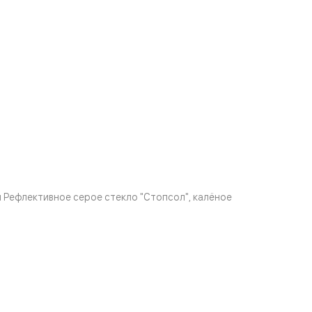
Рефлективное серое стекло "Стопсол", калёное