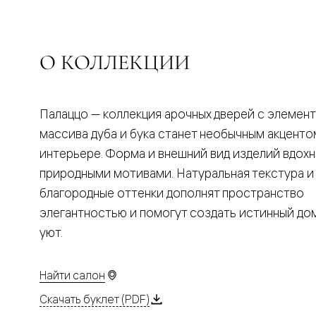
Планум
Цветные
Колор
Алюмини
Формато
О КОЛЛЕКЦИИ
Секрето
Алюмини
Мозаик
Поворот
Палаццо — коллекция арочных дверей с элемен
двери
Скрытые
массива дуба и бука станет необычным акценто
двери
интерьере. Форма и внешний вид изделий вдох
Дизайнер
шпон
природными мотивами. Натуральная текстура и
Со
благородные оттенки дополнят пространство
стеклом
Высокие
элегантностью и помогут создать истинный д
двери
уют.
В
гардеро
В
гостиную
Найти салон
Двери
в
Скачать буклет (PDF)
тренде