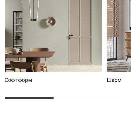
Софтформ
Шарм