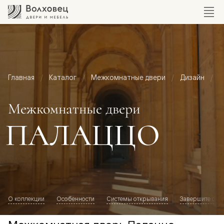
Главная
Каталог
Межкомнатные двери
Дизайн
М
Межкомнатные двери
ПАЛАЦЦО
О коллекции
Особенности
Системы открывания
Завершите обр