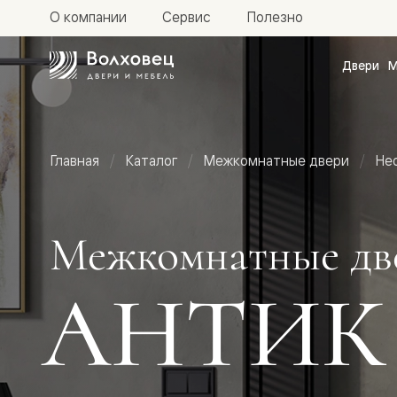
О компании
Сервис
Полезно
Двери
М
Межкомн
двери
Доступн
и практи
Фридом
Главная
Каталог
Межкомнатные двери
Не
Центро
Галант
Нео
Планум
Секрето
Межкомнатные дв
-
скрытые
двери
АНТИК
Фрезеро
двери
в
эмали
Прайм
Маскот
Эссе