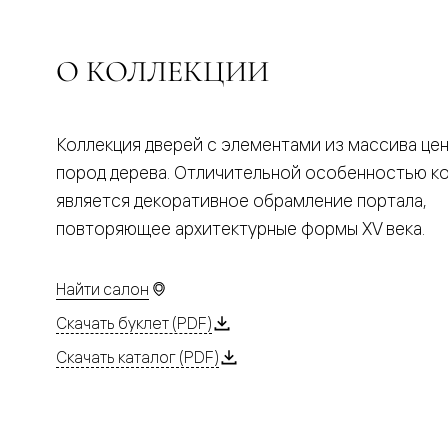
Планум
Цветные
Колор
Алюмини
О КОЛЛЕКЦИИ
Формато
Секрето
Алюмини
Мозаик
Коллекция дверей с элементами из массива це
Поворот
двери
пород дерева. Отличительной особенностью к
Скрытые
является декоративное обрамление портала,
двери
Дизайнер
повторяющее архитектурные формы XV века.
шпон
Со
стеклом
Найти салон
Высокие
двери
Скачать буклет (PDF)
В
гардеро
Скачать каталог (PDF)
В
гостиную
Двери
в
тренде