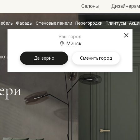
Салоны
Дизайнерам
ебель
Фасады
Стеновые панели
Перегородки
Плинтусы
Акци
атные
Ваш город
ые
Минск
чные
оклассика
Межкомнатные двери Антик
Да, верно
Сменить город
ери
ванные