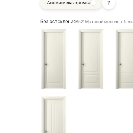
Алюминиевая кромка
—
е
ный
Без остекления
8521 Матовый молочно-бел
м —
я
одки