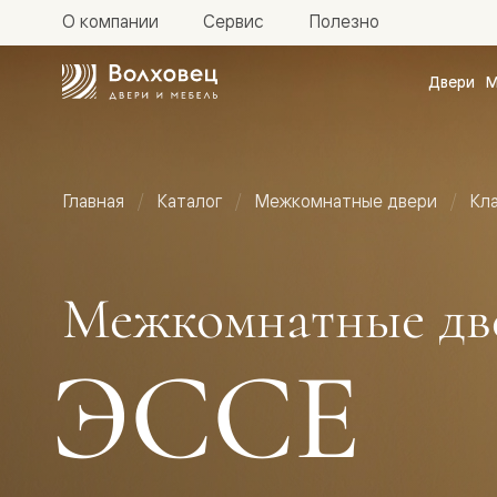
О компании
Сервис
Полезно
Двери
М
Межкомн
двери
Доступн
и практи
Фридом
Главная
Каталог
Межкомнатные двери
Кл
Центро
Галант
Нео
Планум
Секрето
Межкомнатные дв
-
скрытые
двери
ЭССЕ
Фрезеро
двери
в
эмали
Прайм
Маскот
Эссе