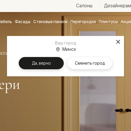
Салоны
Дизайнерам
ебель
Фасады
Стеновые панели
Перегородки
Плинтусы
Акци
атные
ые
Ваш город
чные
Минск
ассика
Межкомнатные двери Эссе
Да, верно
Сменить город
ери
ванные