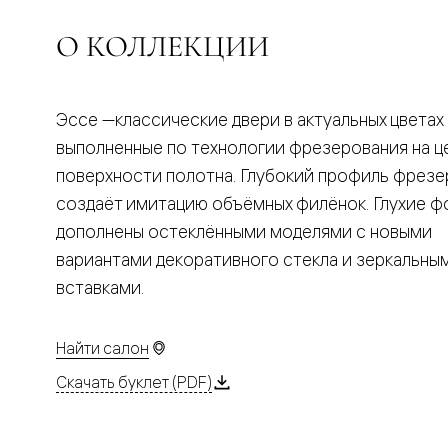
Планум
Цветные
О КОЛЛЕКЦИИ
Колор
Алюмини
Формато
Секрето
Алюмини
Эссе —классические двери в актуальных цветах
Мозаик
выполненные по технологии фрезерования на ц
Поворот
двери
поверхности полотна. Глубокий профиль фрезе
Скрытые
создаёт имитацию объёмных филёнок. Глухие 
двери
Дизайнер
дополнены остеклёнными моделями с новыми
шпон
Со
вариантами декоративного стекла и зеркальны
стеклом
вставками.
Высокие
двери
В
гардеро
Найти салон
В
Скачать буклет (PDF)
гостиную
Двери
в
тренде