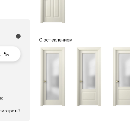
одки
ика
i
С остеклением
к
ик
осмотреть?