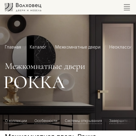
Главная
Каталог
Межкомнатные двери
Неоклассик
Межкомнатные двери
РОККА
О коллекции
Особенности
Системы открывания
Завершите обр