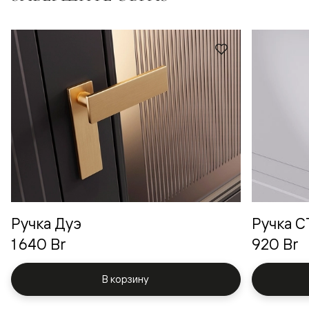
Ручка Дуэ
Ручка 
1 640 Br
920 Br
В корзину