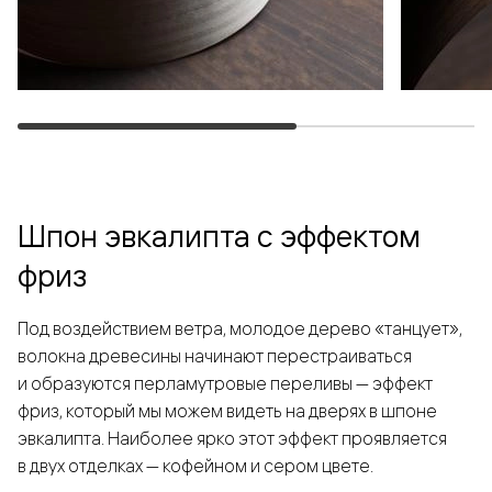
Шпон эвкалипта с эффектом
фриз
Под воздействием ветра, молодое дерево «танцует»,
волокна древесины начинают перестраиваться
и образуются перламутровые переливы — эффект
фриз, который мы можем видеть на дверях в шпоне
эвкалипта. Наиболее ярко этот эффект проявляется
в двух отделках — кофейном и сером цвете.