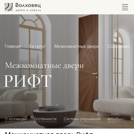
Главная
Каталог
Межкомнатные двери
Современный
Межкомнатные двери
РИФТ
О коллекции
Особенности
Системы открывания
Art объект