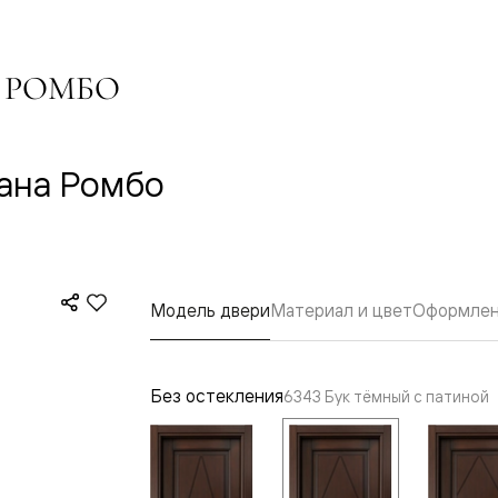
одки
ика
 РОМБО
ана Ромбо
Модель двери
Материал и цвет
Оформлен
Без остекления
6343 Бук тёмный с патиной