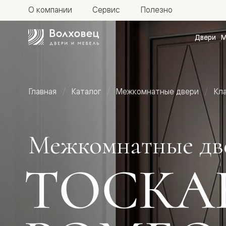
О компании
Сервис
Полезно
Двери
М
Межкомн
двери
Доступн
и практи
Фридом
Главная
Каталог
Межкомнатные двери
Кл
Центро
Галант
Нео
Планум
Секрето
Межкомнатные дв
-
скрытые
двери
ТОСКА
Фрезеро
двери
в
эмали
Прайм
Маскот
Эссе