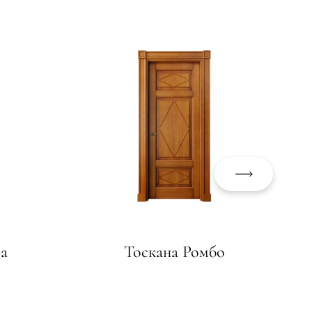
а
Тоскана Ромбо