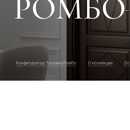
РОМБО
Рокка
Фрэйм
Альба
Дюна
Париж
Нео
Классик
Линия
Гладкие
и
скрытые
Планум
Конфигуратор Тоскана Ромбо
О коллекции
Ос
Про —
алюмини
кромка
Планум
Секрето
-
скрытые
двери
Дизайнер
Селект —
фрезеро
по
шпону