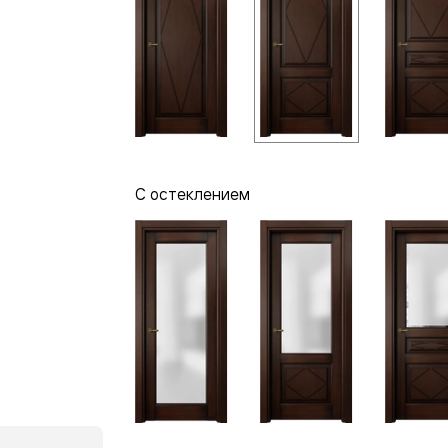
нный
С остеклением
м
ые