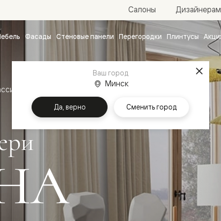
Салоны
Дизайнерам
ебель
Фасады
Стеновые панели
Перегородки
Плинтусы
Акци
атные
ые
Ваш город
чные
Минск
ассика
Межкомнатные двери Тоскана Ромбо
Да, верно
Сменить город
ери
НА
ванные