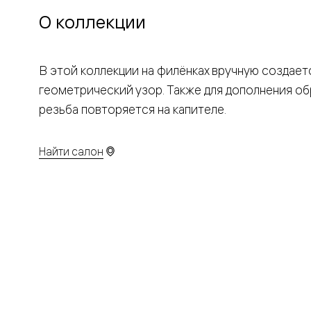
бука
О коллекции
Шпоновы
отделки
Имитация
шпона
Из
В этой коллекции на филёнках вручную создает
алюмини
геометрический узор. Также для дополнения об
и
стекла
резьба повторяется на капителе.
Покрыты
эмалью
Однотон
Найти салон
ПЭТ
Мультиш
Раздвиж
двери
Вдоль
стены
В
пенал
Со
скрытой
направл
Арочные
двери