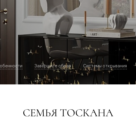
обенности
Завершите образ
Системы открывания
евая
СЕМЬЯ ТОСКАНА
ские
вание