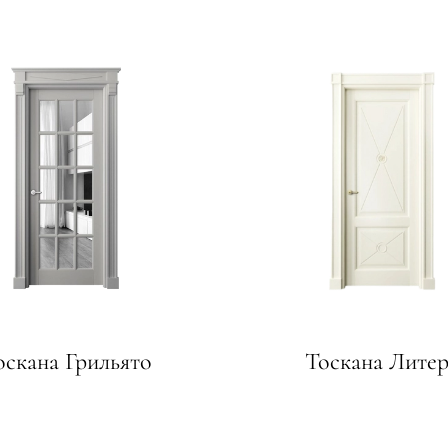
—
е
ный
м —
я
оскана Грильято
Тоскана Литер
одки