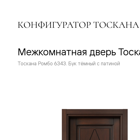
Перегор
Мозаик
Неокласс
КОНФИГУРАТОР ТОСКАНА
Прайм
Фрэйм
Альба
Дюна
Рокка
Межкомнатная дверь Тоск
Антик
Нео
Париж
Тоскана Ромбо 6343. Бук тёмный с патиной
Центро
Шарм
Нео
Классик
Галант
Эго
Классика
Маскот
Эссе
Тоскана
Плано
Тоскана
Грильято